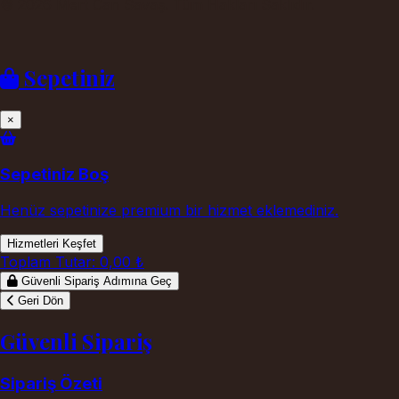
©
2026
Mert Can Savaş. Tüm Hakları Saklıdır.
Sepetiniz
×
Sepetiniz Boş
Henüz sepetinize premium bir hizmet eklemediniz.
Hizmetleri Keşfet
Toplam Tutar:
0,00 ₺
Güvenli Sipariş Adımına Geç
Geri Dön
Güvenli Sipariş
Sipariş Özeti