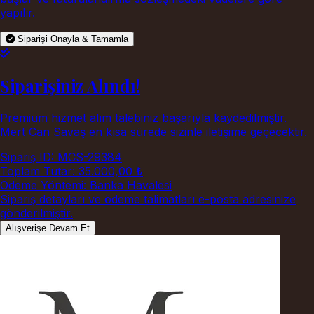
yapılır.
Siparişi Onayla & Tamamla
Siparişiniz Alındı!
Premium hizmet alım talebiniz başarıyla kaydedilmiştir.
Mert Can Savaş en kısa sürede sizinle iletişime geçecektir.
Sipariş ID:
MCS-29384
Toplam Tutar:
35.000,00 ₺
Ödeme Yöntemi:
Banka Havalesi
Sipariş detayları ve ödeme talimatları e-posta adresinize
gönderilmiştir.
Alışverişe Devam Et