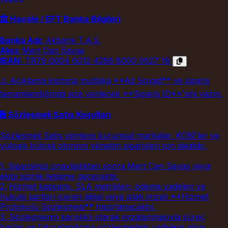
Havale / EFT Banka Bilgileri
Banka Adı:
Akbank T.A.Ş.
Alıcı:
Mert Can Savaş
IBAN:
TR79 0004 6012 4288 8000 0627 18
⚠️ Açıklama kısmına mutlaka **Ad Soyad** ve sipariş
tamamlandığında size verilecek **Sipariş ID**'sini yazın.
Sözleşmeli Satış Koşulları
Sözleşmeli Satış yöntemi kurumsal markalar, KOBİ'ler ve
yüksek bütçeli otonom yönetim siparişleri için idealdir.
1. Siparişinizi onayladıktan sonra Mert Can Savaş veya
ekibi sizinle iletişime geçecektir.
2. Hizmet kapsamı, SLA metrikleri, ödeme vadeleri ve
hukuki şartları içeren dijital veya ıslak imzalı **Hizmet
Protokolü Sözleşmesi** hazırlanacaktır.
3. Sözleşmenin karşılıklı olarak imzalanmasıyla süreç
başlar ve faturalandırma sözleşmedeki vadelere göre