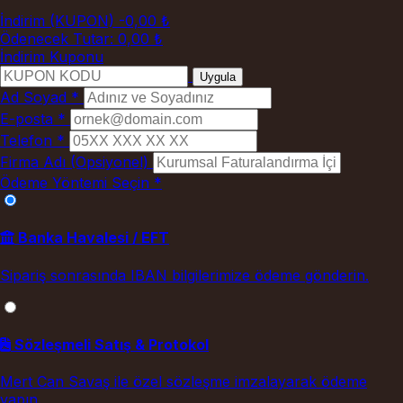
İndirim (KUPON)
-0,00 ₺
Ödenecek Tutar:
0,00 ₺
İndirim Kuponu
Uygula
Ad Soyad *
E-posta *
Telefon *
Firma Adı (Opsiyonel)
Ödeme Yöntemi Seçin *
Banka Havalesi / EFT
Sipariş sonrasında IBAN bilgilerimize ödeme gönderin.
Sözleşmeli Satış & Protokol
Mert Can Savaş ile özel sözleşme imzalayarak ödeme
yapın.